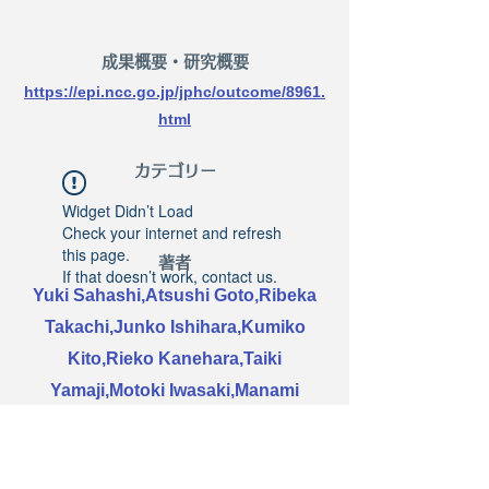
​成果概要・研究概要
https://epi.ncc.go.jp/jphc/outcome/8961.
html
​カテゴリー
Widget Didn’t Load
Check your internet and refresh
this page.
著者
If that doesn’t work, contact us.
Yuki Sahashi,Atsushi Goto,Ribeka
Takachi,Junko Ishihara,Kumiko
Kito,Rieko Kanehara,Taiki
Yamaji,Motoki Iwasaki,Manami
Inoue,Tsugane Shoichiro,Norie
Sawada