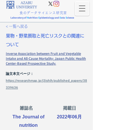
食のデータサイエンス研究室
Laboratory of
N
utrition
E
pidemiology and
D
ata
S
cience
< 一覧へ戻る
果物・野菜摂取と死亡リスクとの関連に
ついて
Inverse Association between Fruit and Vegetable
Intake and All-Cause Mortality: Japan Public Health
Center-Based Prospective Study.
論文本文ページ：
https://researchmap.jp/j3ishih/published_papers/38
339636
雑誌名
掲載日
The Journal of
2022年06月
nutrition