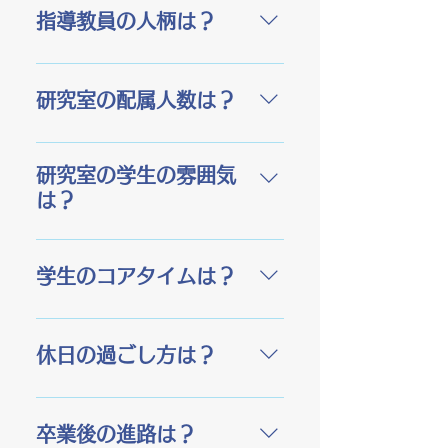
します。そのため、データサ
食事を通して疾病予防や生活
題解決に必要な専門知識が融
れていることはたくさんあり
指導教員の人柄は？
イエンスは近年注目度の高い
習慣改善に大きく貢献される
合します。食の専門家とし
ます。例えば、機能性表示食
分野となっています。食のデ
学問であり、重要かつ社会貢
て、ある問題に対し、経験や
品や特定保健機能食品は人を
食のデータサイエンス研究室
ータサイエンスとは、食事か
献度の高い分野です。
憶測で判断して解決に導くの
対象とした研究成果によって
（NEDS)の長、石原先生はと
研究室の配属人数は？
らの栄養素や生活習慣のデー
ではなく、集計したデータか
表示を許可されている食品で
ても明るくて気さくな先生で
タを収集・解析して、地域社
ら道筋立てて結論づけて問題
す。また、食事調査や生活習
す。お忙しいときも優しく、
会が抱えている食と健康の問
例年15人前後配属されている
解決や意思決定を行うスキル
慣の実態を研究によって明ら
時には厳しくかつ的確にご指
題を把握・分析します。ま
印象です。学部生の男女比は
研究室の学生の雰囲気
が必要です。データサイエン
かにすることで人々の健康の
導してくださいます。 NEDS
た、そこで明らかになったこ
男子が多いです。女子の皆さ
は？
スはこれらのスキルが養われ
ために必要な政策や対策のエ
の頼れるパワフルguy、山本先
とを、より良い食生活の提案
んもぜひぜひ！
ます。これらのスキルはどの
ビデンス（科学的根拠）とし
生はきめ細やかなサポートや
や、食環境を向上させる実践
個性豊かなメンバーが揃って
業界・分野に問わず社会でと
て用いられ、がんや生活習慣
フォローをしてくれる先生で
活動につなげます。
います。研究室に配属されて
学生のコアタイムは？
ても重宝されるスキルです。
病予防対策のための食生活改
す。山本先生に助けられた学
から仲良くなったとかもある
また、実際に対象者さんとし
善方法の提案や食育をはじめ
生さんは沢山いるのでは？い
とか、無いとか、、入ってみ
月～金 授業を除く
て一般の方と関わりながら、
とする保健医療分野の栄養教
つも的確な質問を投げかけて
れば分かりますよ。研究室で
9:00~17:00です。
食事調査やアンケート調査を
育の実践に貢献します。
休日の過ごし方は？
くれます。そして実験もでき
料理してみんなで食べている
実施しますので、コミュニケ
る先生です。 特任助教の中舘
様子をよく見かけます。教
ーションスキルも身に付きま
休日にデータ収集のための調
先生は食品安全委員会の研究
員・スタッフもおすそ分けし
す。
査が入ることがありますが、
を進めています。実は社交ダ
卒業後の進路は？
てもらっています。