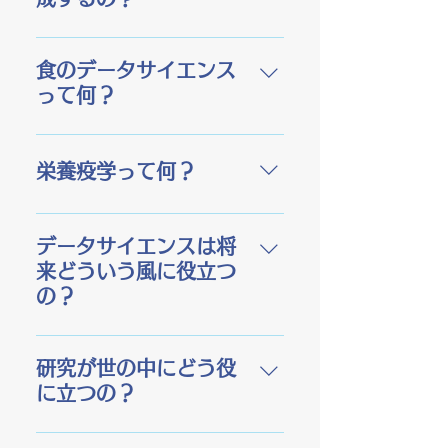
係について解明する研究を行
い、正しい健康・食の情報を
3年生前期の準備期間を経て、
発信しています。詳しい研究
夏休みのゼミからテーマを決
食のデータサイエンス
内容は各研究ページをCheck
めて本格的に卒業研究を行い
って何？
してみてください。
ます。データ収集や解析を4年
生前半くらいまでに進め、4年
データサイエンスとは分野の
の夏休みから執筆しはじめる
専門知識、プログラミング等
栄養疫学って何？
方が多いです。
のITスキル、数学および統計
の知識を組み合わたデータに
食と健康の関係について、人
基づく合理的・論理的な判断
の集団を対象として調べる研
データサイエンスは将
を導き出す研究分野です。
究の方法です。集団の栄養素
来どういう風に役立つ
値、テキスト、画像、ビデ
摂取状況や関連する健康状態
の？
オ、オーディオなどのデータ
が把握でき、得られた成果は
から機械学習させるAIはデー
「健康的な生活を送るために
データサイエンスでは、デー
タサイエンスの技術で構築し
はどのような食生活を送れば
タを整理・分析するためのプ
研究が世の中にどう役
ているものの代表例です。身
良いか」を定めるための大切
ログラミングなどのITスキル
に立つの？
近なことがデータに基づく分
な科学的根拠（エビデンス）
や統計解析スキルとデータ分
析結果から展開されていたり
として社会に還元されます。
析を解釈する論理的思考、問
疫学研究によって社会還元さ