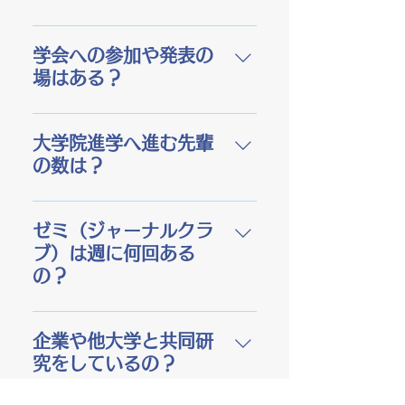
それ以外の日はお休みです。
ンスの選手でもあり、研究室
発想力を養うには、休んで研
のきれいで頼れるお姉さん的
食品メーカーや飲食業界に就
究以外のことをするのも大切
存在です。 NEDSの先生方は
職する方が多いです。また、
学会への参加や発表の
です。
研究活動するときはやるとき
IT系などのデータを取り扱う
場はある？
はやる、休む時は休む、メリ
企業に就職した卒業生もいま
ハリを持っていますので、み
す。
あります。 学部生でも卒業論
なさんも真似して卒論研究実
文テーマによっては学会発表
大学院進学へ進む先輩
践してくださいね。
や論文投稿まで実施した卒業
の数は？
生もいます。必須というより
かは本人のやる気と主体性に
現在進学している大学院生は
任されます。卒業研究は主体
スタッフ紹介をCheckしてく
ゼミ（ジャーナルクラ
的に実施するものなので、人
ださい。残念ながら内部から
ブ）は週に何回ある
によって大きく進捗状況が異
進学した学生さんがまだいま
の？
なります。大学院生は学会発
せん。ぜひ、ぜひ、進学して
表・論文投稿に勤しんでいま
欲しいです。卒業研究だけで
ゼミは3，4年合同で週に1回あ
す。
は触りしか研究に携われませ
ります。 主に世の中に発表さ
企業や他大学と共同研
ん。大学院生には研究の主幹
れている疫学研究の論文（ジ
究をしているの？
に携わってもらうので、より
ャーナル）で興味のあるジャ
その研究の重要度や責任感が
ンルや卒業研究テーマにあっ
疫学研究では大学の外に出