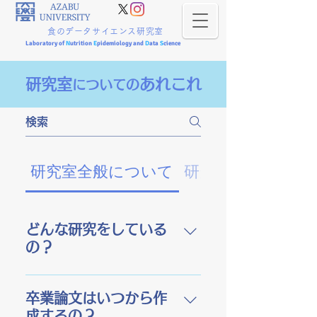
食のデータサイエンス研究室
Laboratory of
N
utrition
E
pidemiology and
D
ata
S
cience
研究室
あれこれ
につ
いての
研究室全般について
研究室用語
どんな研究をしている
の？
食のデータサイエンス研究室
（NEDS）は、栄養疫学の研究
卒業論文はいつから作
方法を用いて、食と健康の関
成するの？