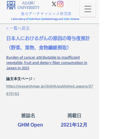
食のデータサイエンス研究室
Laboratory of
N
utrition
E
pidemiology and
D
ata
S
cience
< 一覧へ戻る
日本人におけるがんの原因の寄与度推計
（野菜、果物、食物繊維摂取）
Burden of cancer attributable to insufficient
vegetable, fruit and dietary fiber consumption in
Japan in 2015
論文本文ページ：
https://researchmap.jp/j3ishih/published_papers/37
670162
雑誌名
掲載日
GHM Open
2021年12月