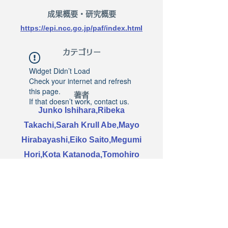
​成果概要・研究概要
https://epi.ncc.go.jp/paf/index.html
​カテゴリー
Widget Didn’t Load
Check your internet and refresh
this page.
著者
If that doesn’t work, contact us.
Junko Ishihara,Ribeka
Takachi,Sarah Krull Abe,Mayo
Hirabayashi,Eiko Saito,Megumi
Hori,Kota Katanoda,Tomohiro
Matsuda,Manami Inoue