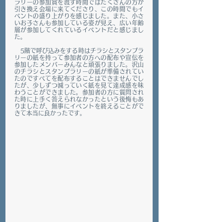
ラリーの参加賞を渡す時間ではたくさんの方が
引き換え会場に来てくださり、この時間でもイ
ベントの盛り上がりを感じました。また、小さ
いお子さんも参加している姿が見え、広い年齢
層が参加してくれているイベントだと感じまし
た。
　5階で呼び込みをする時はチラシとスタンプラ
リーの紙を持って参加者の方への配布や宣伝を
参加したメンバーみんなと頑張りました。沢山
のチラシとスタンプラリーの紙が準備されてい
たのですべてを配布することはできませんでし
たが、少しずつ減っていく紙を見て達成感を味
わうことができました。参加者の方に質問され
た時に上手く答えられなかったという後悔もあ
りましたが、無事にイベントを終えることがで
きて本当に良かったです。