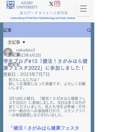
食のデータサイエンス研究室
Laboratory of
N
utrition
E
pidemiology and
D
ata
S
cience
記事
全記事
nakadate2
全記事
2023年4月3日
学生ブログ#13「健活！さがみはら健
研究室
康フェスタ2022」に参加しました！
更新日：
2023年7月7日
皆さんこんにちは！
新しく広報係になった須藤です。よろしくお願
いします。
3月18日土曜日、「健活！さがみはら健康フェ
スタ2022」に参加しました。当日は多くの方が
来てくださいました。私たち学生は準備・片付
けや一般の方への参加呼びかけ、スタンプラリ
ーの参加賞渡しなどを行いました。
「健活！さがみはら健康フェスタ