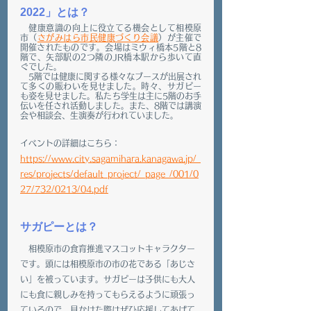
2022」とは？
　健康意識の向上に役立てる機会として相模原
市（
さがみはら市民健康づくり会議
）が主催で
開催されたものです。会場はミウィ橋本5階と8
階で、矢部駅の2つ隣のJR橋本駅から歩いて直
ぐでした。
　5階では健康に関する様々なブースが出展され
て多くの賑わいを見せました。時々、サガピー
も姿を見せました。私たち学生は主に5階のお手
伝いを任され活動しました。また、8階では講演
会や相談会、生演奏が行われていました。
イベントの詳細はこちら：
https://www.city.sagamihara.kanagawa.jp/_
res/projects/default_project/_page_/001/0
27/732/0213/04.pdf
サガピーとは？
　相模原市の食育推進マスコットキャラクター
です。頭には相模原市の市の花である「あじさ
い」を被っています。サガピーは子供にも大人
にも食に親しみを持ってもらえるように頑張っ
ているので、見かけた際はぜひ応援してあげて